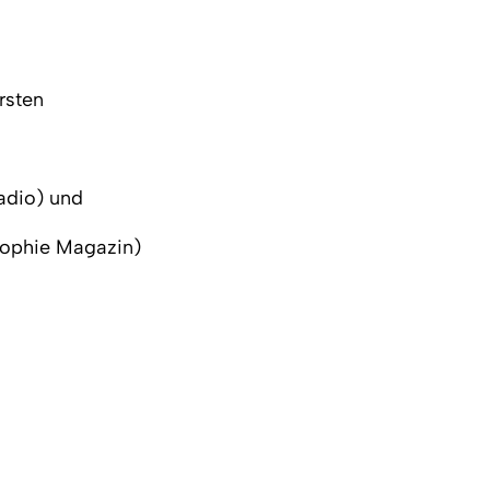
rsten
adio) und
osophie Magazin)