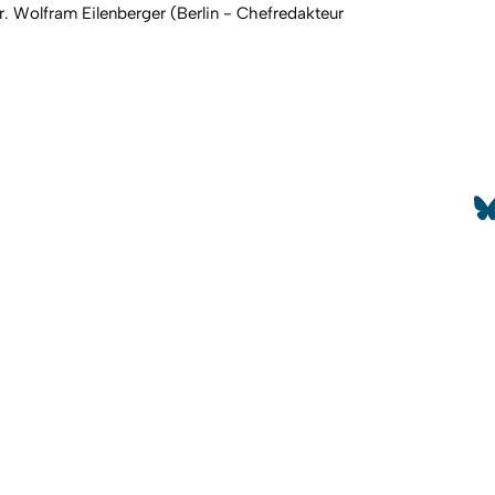
 Wolfram Eilenberger (Berlin - Chefredakteur
Nach
024
So
Sitemap
Impressum
Kontakt
elfalt
Inte
tal E-Quality Zertifikat
HRK
ädikat Charta der Vielfalt
Diversity Audit
Wel
eitere