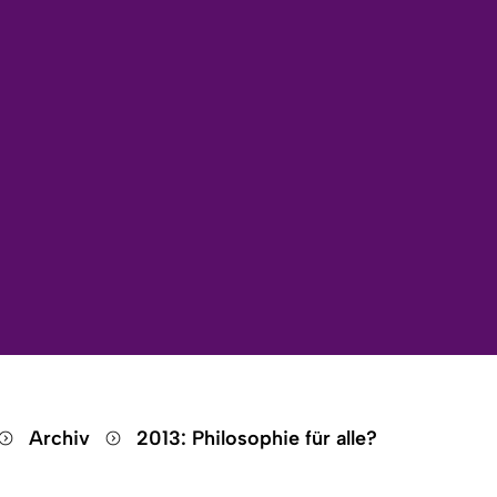
Suche öffnen
Sprachauswahl öffnen
Menü schließen
Menü öffnen
Archiv
2013: Philosophie für alle?