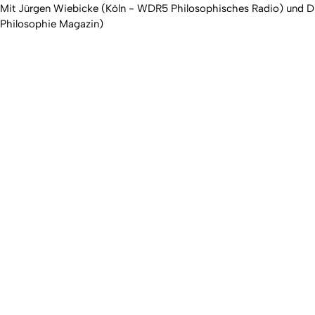
Mit Jürgen Wiebicke (Köln - WDR5 Philosophisches Radio) und Dr.
Philosophie Magazin)
Erstellt am: 12. Oktober 2013 zuletzt geändert am: 8. April 2
Universität zu Köln
Datenschutz
Barrierefreiheitserklärung
Leichte Sprache
Qualitätslabel der Universität zu Köln
Wir sind Mitglied
Vi
Coimbra
EUniWell
German U15
To
Pr
Akkreditierung
W